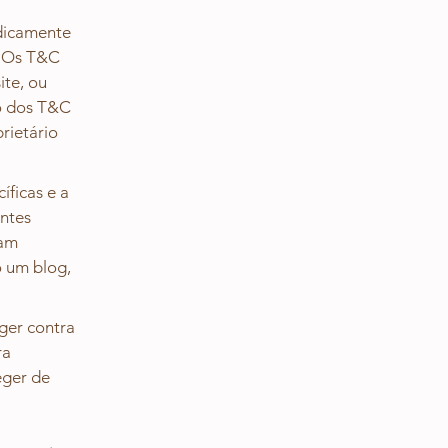
idicamente
e. Os T&C
ite, ou
ão dos T&C
prietário
ficas e a
entes
jam
o um blog,
ger contra
ra
eger de