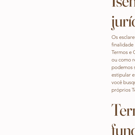
Ise
jurí
Os esclar
finalidade
Termos e C
ou como r
podemos s
estipular 
você busqu
próprios 
Ter
fun