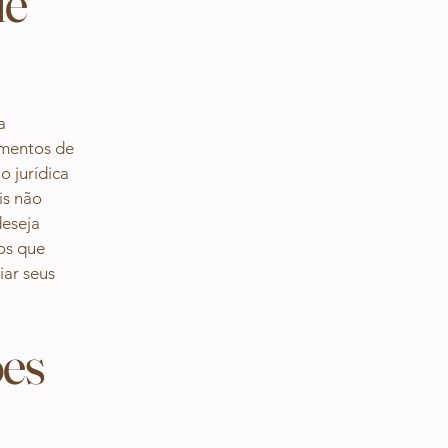
de
a
umentos de
o jurídica
is não
deseja
os que
iar seus
ões