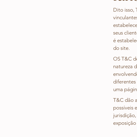
Dito isso,
vinculante
estabelece
seus clien
é estabelec
do site.
OS T&C de
natureza d
envolvendo
diferente
uma página
T&C dão a 
possíveis 
jurisdição
exposição 