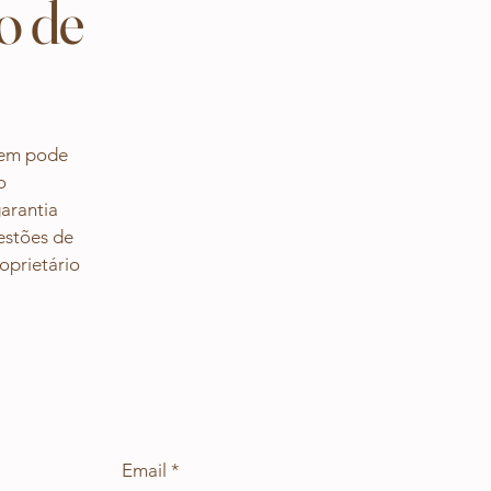
o de
uem pode
o
garantia
uestões de
oprietário
.
Email
*