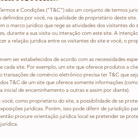
 Termos e Condições (“T&C”) são um conjunto de termos jur
s definidos por você, na qualidade de proprietário deste sit
m o marco jurídico que rege as atividades dos visitantes do s
tes, durante a sua visita ou interação com este site. A intenç
er a relação jurídica entre os visitantes do site e você, o pro
vem ser estabelecidos de acordo com as necessidades especí
e cada site. Por exemplo, um site que oferece produtos a cli
 transações de comércio eletrônico precisa ter T&C que se
s dos T&C de um site que oferece somente informações (com
 inicial de encaminhamento a outras e assim por diante).
você, como proprietário do site, a possibilidade de se prote
exposições jurídicas. Porém, isso pode diferir de jurisdição pa
, então procure orientação jurídica local se pretender se prot
jurídica.