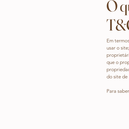
O q
T&
Em termos
usar o sit
proprietár
que o prop
propriedad
do site de
Para saber
Clinica Quattro